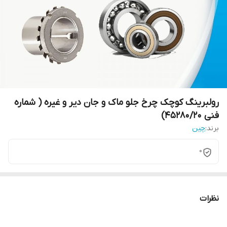
رولبرینگ کوچک چرخ جلو ماک و جان دیر و غیره ( شماره
فنی 45280/20)
برند:
چین
0
نظرات