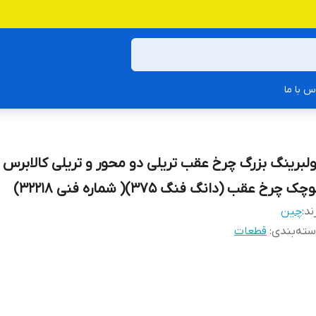
س با ما
ولبرینگ بزرگ چرخ عقب تریلی دو محور و تریلی کالابرس 
چک چرخ عقب (دانگ فنگ 375)( شماره فنی 32218)
ند:
چین
ته‌بندی
:
قطعات