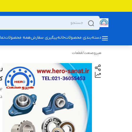
دسته‌بندی محصولات
خانه
پیگیری سفارش
همه محصولات
تما
هیروصنعت
/
قطعات
ر
کو
بر
دس