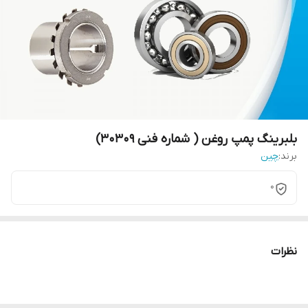
بلبرینگ پمپ روغن ( شماره فنی 30309)
برند:
چین
0
نظرات