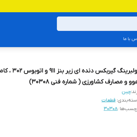
س با ما
رولبرینگ گیربکس دنده ای ز
و و مصارف کشاورزی ( شماره فنی 30308)
ند:
چین
ته‌بندی
:
قطعات
چسب‌ها :
30308