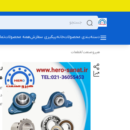
دسته‌بندی محصولات
خانه
پیگیری سفارش
همه محصولات
تما
هیروصنعت
/
قطعات
هو
بر
دس
بر