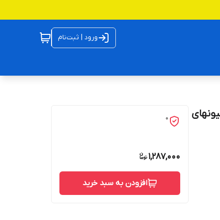
ورود | ثبت‌نام
یر بنز 911 و اتوبوس 302 ، کامیونهای
0
1,287,000
افزودن به سبد خرید