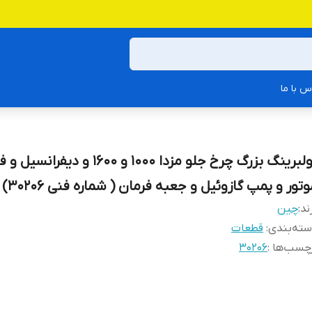
س با ما
رولبرینگ بزرگ چرخ جلو مزدا 1000 و 1600 و دیفرانسی
تور و پمپ گازوئیل و جعبه فرمان ( شماره فنی 30206)
ند:
چین
ته‌بندی
:
قطعات
چسب‌ها :
30206