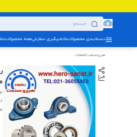
دسته‌بندی محصولات
خانه
پیگیری سفارش
همه محصولات
تما
هیروصنعت
/
قطعات
مو
بر
دس
بر