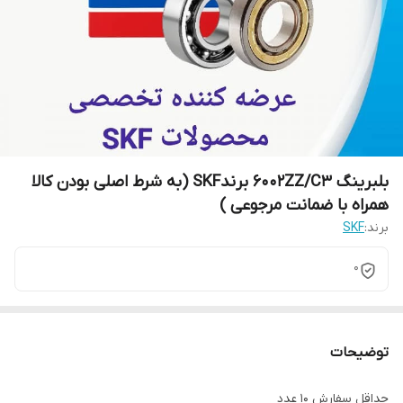
بلبرینگ 6002ZZ/C3 برندSKF (به شرط اصلی بودن کالا
همراه با ضمانت مرجوعی )
برند:
SKF
0
توضیحات
حداقل سفارش 10 عدد