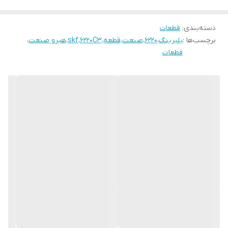
دسته‌بندی
:
قطعات
برچسب‌ها :
بلبرینگ
،
6220
،
صنعت
،
قطعه
،
6220C3
،
skf
،
هیرو صنعت
،
قطعات