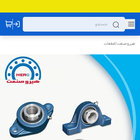
هیروصنعت
/
قطعات