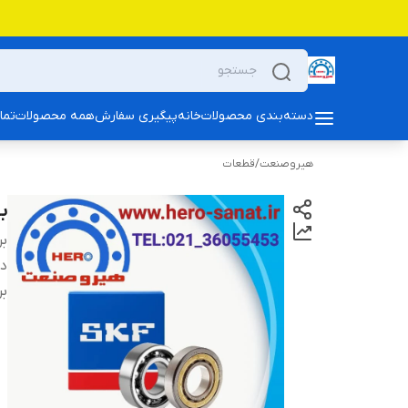
دسته‌بندی محصولات
خانه
پیگیری سفارش
همه محصولات
تما
هیروصنعت
/
قطعات
بلبرین
بر
دس
بر