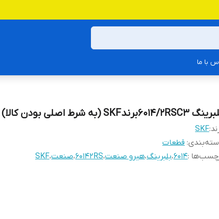
س با ما
گ 6014/2RSC3برندSKF (به شرط اصلی بودن کالا)
ند:
SKF
ته‌بندی
:
قطعات
چسب‌ها :
6014
،
بلبرینگ
،
هیرو صنعت
،
60142RS
،
صنعت
،
SKF