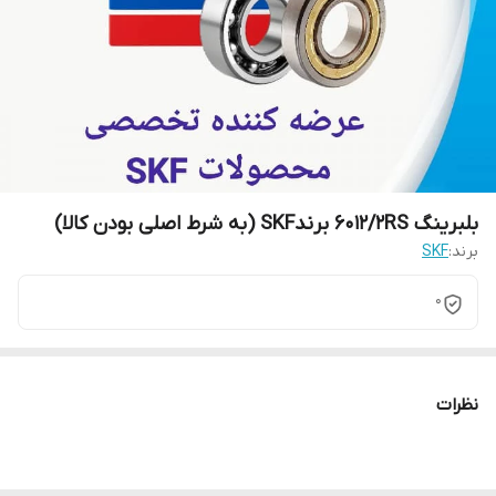
بلبرینگ 6012/2RS برندSKF (به شرط اصلی بودن کالا)
برند:
SKF
0
نظرات