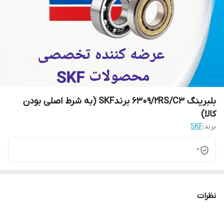
بلبرینگ 6309/2RS/C3 برندSKF (به شرط اصلی بودن
کالا)
برند:
SKF
0
نظرات