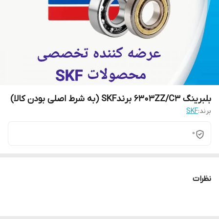
بلبرینگ 6303ZZ/C3 برندSKF (به شرط اصلی بودن کالا)
برند:
SKF
0
نظرات