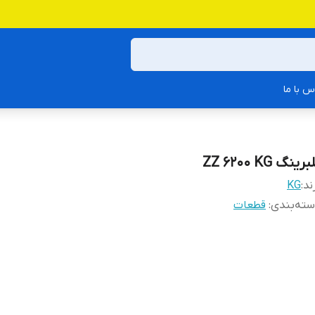
س با ما
رینگ ZZ 6200 KG
ند:
KG
ته‌بندی
:
قطعات