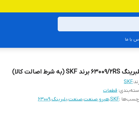
س با ما
گ 63009/2RS برند SKF (به شرط اصالت کالا)
ند:
SKF
ته‌بندی
:
قطعات
چسب‌ها :
SKF
،
هیرو صنعت
،
صنعت
،
بلبرینگ
،
63009