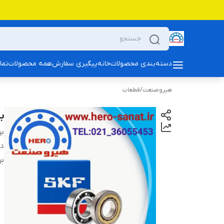
دسته‌بندی محصولات
خانه
پیگیری سفارش
همه محصولات
تما
هیروصنعت
/
قطعات
بلبرین
بر
دس
بر