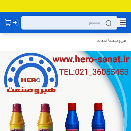
هیروصنعت
/
قطعات