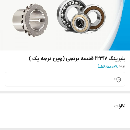
بلبرینگ 22317 قفسه برنجی (چین درجه یک )
برند:
چین درجه 1
0
نظرات