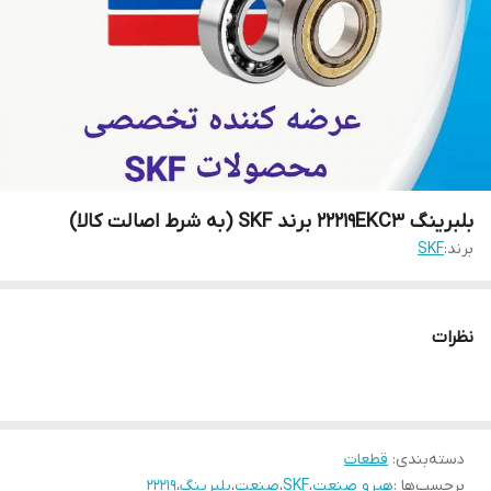
بلبرینگ 22219EKC3 برند SKF (به شرط اصالت کالا)
برند:
SKF
نظرات
دسته‌بندی
:
قطعات
برچسب‌ها :
هیرو صنعت
،
SKF
،
صنعت
،
بلبرینگ
،
22219