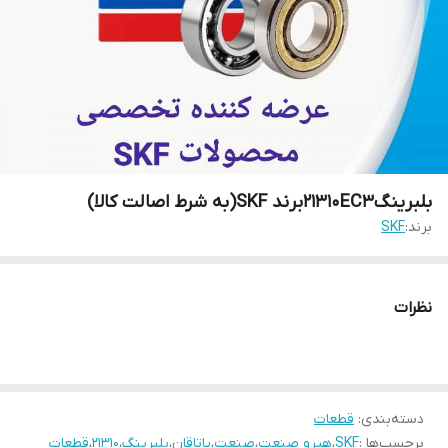
بلبرینگ21310EC3برند SKF(به شرط اصالت کالا)
برند:
SKF
نظرات
دسته‌بندی
:
قطعات
برچسب‌ها :
SKF
،
هیرو صنعت
،
صنعت
،
یاتاقان
،
بلبرینگ
،
21310
،
قطعات