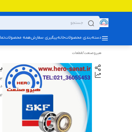
دسته‌بندی محصولات
خانه
پیگیری سفارش
همه محصولات
تما
هیروصنعت
/
قطعات
بلبرین
بر
دس
بر