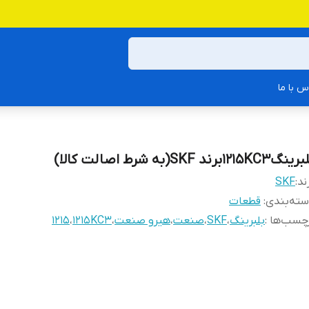
س با ما
گ1215KC3برند SKF(به شرط اصالت کالا)
ند:
SKF
ته‌بندی
:
قطعات
چسب‌ها :
بلبرینگ
،
SKF
،
صنعت
،
هیرو صنعت
،
1215KC3
،
1215