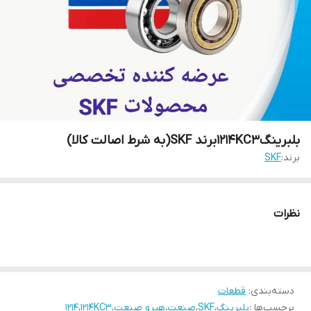
بلبرینگ1214KC3برند SKF(به شرط اصالت کالا)
برند:
SKF
نظرات
دسته‌بندی
:
قطعات
برچسب‌ها :
بلبرینگ
،
SKF
،
صنعت
،
هیرو صنعت
،
1214KC3
،
1214