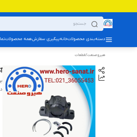
دسته‌بندی محصولات
خانه
پیگیری سفارش
همه محصولات
تما
هیروصنعت
/
قطعات
آب 
بر
دس