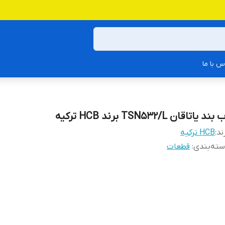
س با ما
بند یاتاقان TSN532/L برند HCB ترکیه
ند:
HCB ترکیه
ته‌بندی
:
قطعات