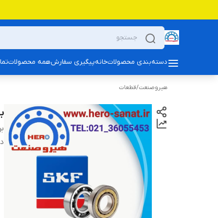
دسته‌بندی محصولات
خانه
پیگیری سفارش
همه محصولات
تما
هیروصنعت
/
قطعات
بلبرین
بر
دس