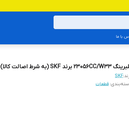
س با ما
گ 23056CC/W33 برند SKF (به شرط اصالت کالا)
ند:
SKF
ته‌بندی
:
قطعات