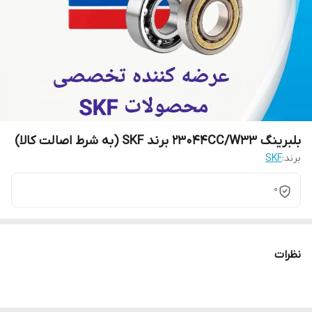
بلبرینگ 23044CC/W33 برند SKF (به شرط اصالت کالا)
برند:
SKF
0
نظرات