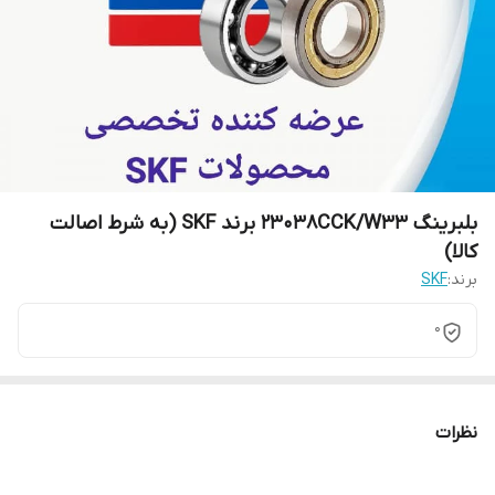
بلبرینگ 23038CCK/W33 برند SKF (به شرط اصالت
کالا)
برند:
SKF
0
نظرات