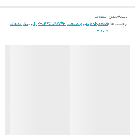
دسته‌بندی
:
قطعات
برچسب‌ها :
قطعه
،
SKF
،
هیرو صنعت
،
23034CCKW33
،
بلبرینگ
،
قطعات
،
صنعت