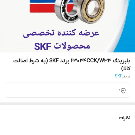
بلبرینگ 23034CCK/W33 برند SKF (به شرط اصالت
کالا)
برند:
SKF
0
نظرات