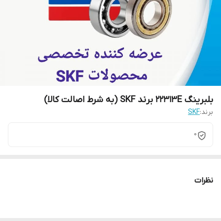
بلبرینگ 22313E برند SKF (به شرط اصالت کالا)
برند:
SKF
0
نظرات