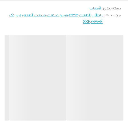
دسته‌بندی
:
قطعات
برچسب‌ها :
یاتاقان
،
قطعات
،
22313
،
هیرو صنعت
،
صنعت
،
قطعه
،
بلبرینگ
،
SKF
،
22313E