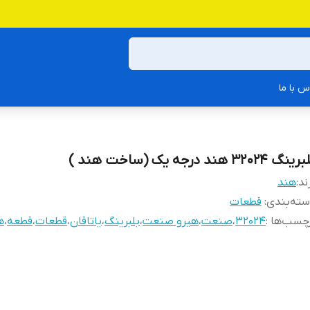
س با ما
نگ 32024 هند درجه یک (ساخت هند )
ند:
هند
ته‌بندی
:
قطعات
چسب‌ها :
32024
،
صنعت
،
هیرو صنعت
،
بلبرینگ
،
یاتاقان
،
قطعات
،
قطعه
،
ه