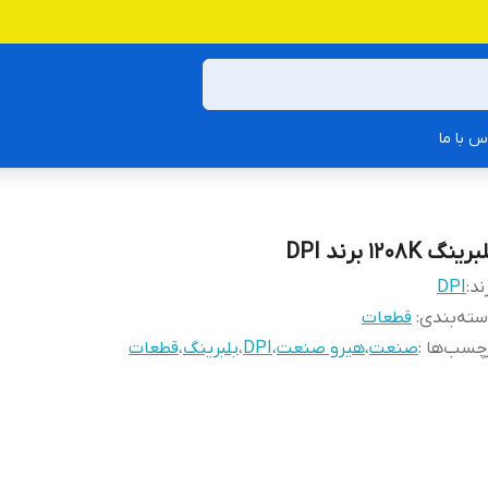
س با ما
رینگ 1208K برند DPI
ند:
DPI
ته‌بندی
:
قطعات
چسب‌ها :
صنعت
،
هیرو صنعت
،
DPI
،
بلبرینگ
،
قطعات