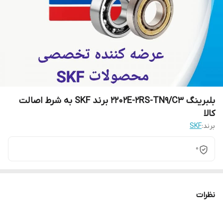
بلبرینگ 2202E-2RS-TN9/C3 برند SKF به شرط اصالت
کالا
برند:
SKF
0
نظرات