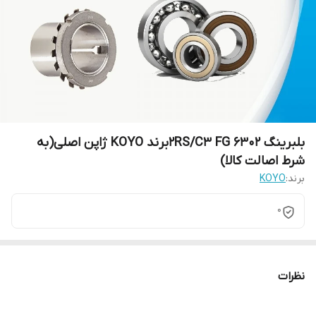
بلبرینگ 2RS/C3 FG 6302برند KOYO ژاپن اصلی(به
شرط اصالت کالا)
برند:
KOYO
0
نظرات