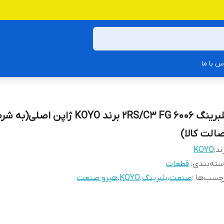
س با ما
بلبرینگ 2RS/C3 FG 6006 برند KOYO ژاپن اصلی(به 
صالت کالا)
ند:
KOYO
ته‌بندی
:
قطعات
چسب‌ها :
صنعت
،
بلبرینگ
،
KOYO
،
هیرو صنعت