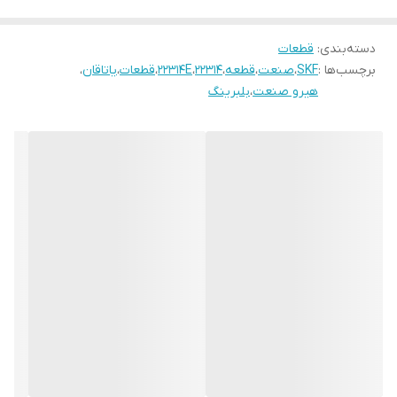
دسته‌بندی
:
قطعات
برچسب‌ها :
SKF
،
صنعت
،
قطعه
،
22314
،
22314E
،
قطعات
،
یاتاقان
،
هیرو صنعت
،
بلبرینگ