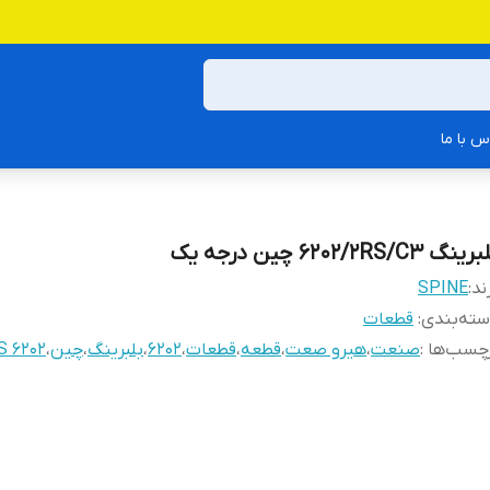
س با ما
ینگ 6202/2RS/C3 چین درجه یک
ند:
SPINE
ته‌بندی
:
قطعات
چسب‌ها :
صنعت
،
هیرو صعت
،
قطعه
،
قطعات
،
6202
،
بلبرینگ
،
چین
،
6202 2RS