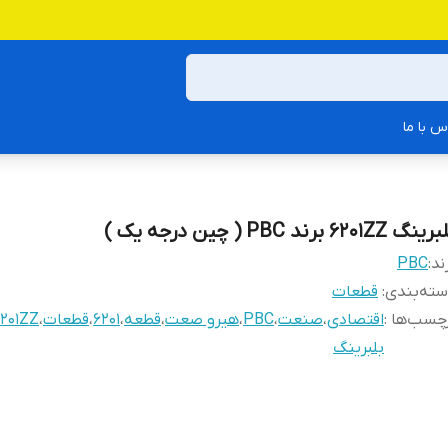
س با ما
نگ 6201ZZ برند PBC ( چین درجه یک )
ند:
PBC
ته‌بندی
:
قطعات
چسب‌ها :
اقتصادی
،
صنعت
،
PBC
،
هیرو صعت
،
قطعه
،
6201
،
قطعات
،
201ZZ
بلبرینگ