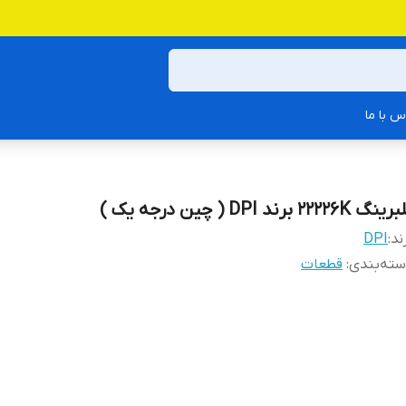
س با ما
نگ 22226K برند DPI ( چین درجه یک )
ند:
DPI
ته‌بندی
:
قطعات