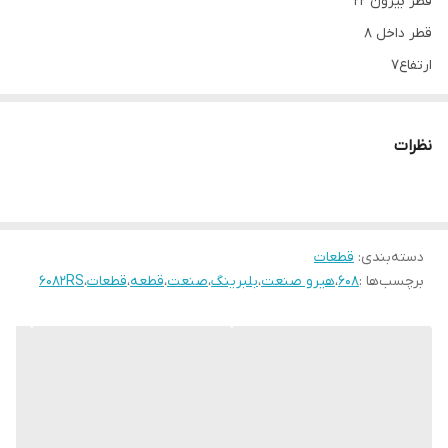
قطر بیرون 22
قطر داخل 8
ارتفاع7
نظرات
دسته‌بندی
:
قطعات
برچسب‌ها :
608
،
هیرو صنعت
،
بلبرینگ
،
صنعت
،
قطعه
،
قطعات
،
6082RS