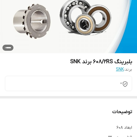
بلبرینگ 608/2RS برند SNK
برند:
SNK
0
توضیحات
ابعاد 608