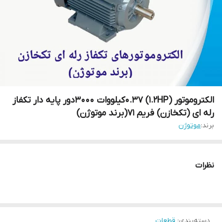
الکتروموتور (1.2HP) 0.37کیلووات 3000دور پایه دار تکفاز
رله ای (تکخازن) فریم 71(برند موتوژن)
برند:
موتوژن
نظرات
دسته‌بندی
:
قطعات