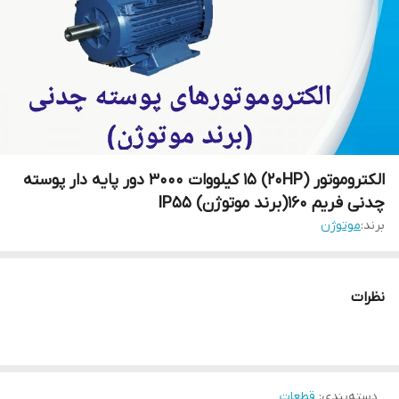
الکتروموتور (20HP) 15 کیلووات 3000 دور پایه دار پوسته
چدنی فریم 160(برند موتوژن) IP55
برند:
موتوژن
نظرات
دسته‌بندی
:
قطعات