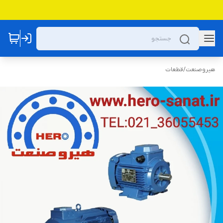
هیروصنعت
/
قطعات