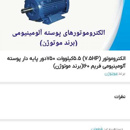
الکتروموتور (7.5HP) 5.5کیلووات 750دور پایه دار پوسته
آلومینیومی فریم 160(برند موتوژن)
برند:
موتوژن
نظرات
دسته‌بندی
:
قطعات