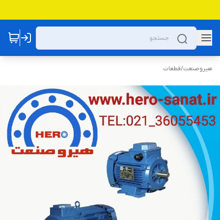
هیروصنعت
/
قطعات