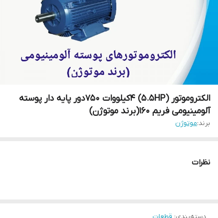
الکتروموتور (5.5HP) 4کیلووات 750دور پایه دار پوسته
آلومینیومی فریم 160(برند موتوژن)
برند:
موتوژن
نظرات
دسته‌بندی
:
قطعات