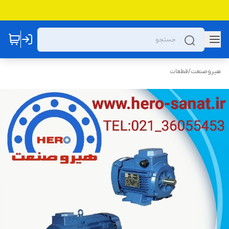
هیروصنعت
/
قطعات