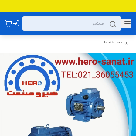
هیروصنعت
/
قطعات