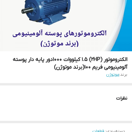
الکتروموتور (2HP) 1.5 کیلووات 1000دور پایه دار پوسته
آلومینیومی فریم 100(برند موتوژن)
برند:
موتوژن
نظرات
دسته‌بندی
:
قطعات