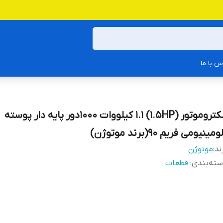
س با ما
الکتروموتور (1.5HP) 1.1 کیلووات 1000دور پایه دار پوسته
ومینیومی فریم 90(برند موتوژن)
ند:
موتوژن
ته‌بندی
:
قطعات