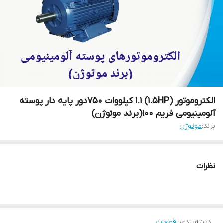
الکتروموتور (1.5HP) 1.1 کیلووات 750دور پایه دار پوسته
آلومینیومی فریم 100(برند موتوژن)
برند:
موتوژن
نظرات
دسته‌بندی
:
قطعات