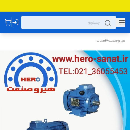
هیروصنعت
/
قطعات