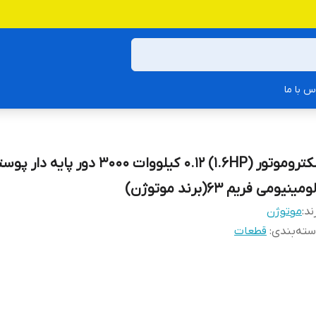
س با ما
الکتروموتور (1.6HP) 0.12 کیلووات 3000 دور پایه دار 
ومینیومی فریم 63(برند موتوژن)
ند:
موتوژن
ته‌بندی
:
قطعات