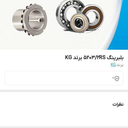
بلبرینگ 5203/2RS برند KG
برند:
KG
0
نظرات