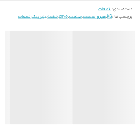
دسته‌بندی
:
قطعات
برچسب‌ها :
KG
،
هیرو صنعت
،
صنعت
،
51206
،
قطعه
،
بلبرینگ
،
قطعات