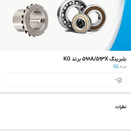
بلبرینگ 598A/593X برند KG
برند:
KG
0
نظرات