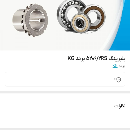
بلبرینگ 5209/2RS برند KG
برند:
KG
0
نظرات