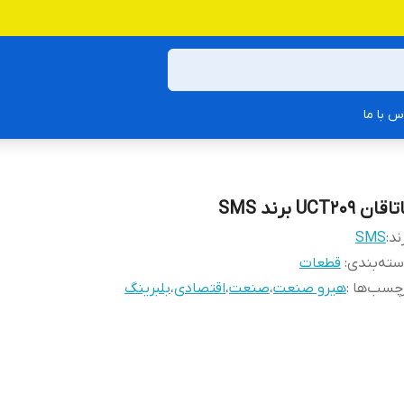
س با ما
اقان UCT209 برند SMS
ند:
SMS
ته‌بندی
:
قطعات
چسب‌ها :
هیرو صنعت
،
صنعت
،
اقتصادی
،
بلبرینگ