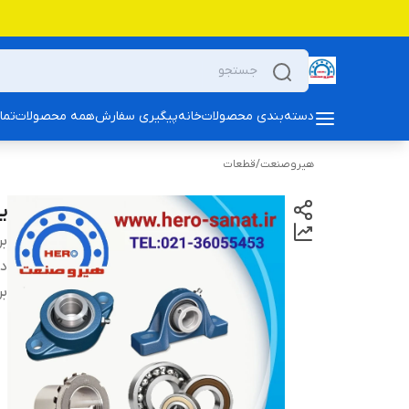
دسته‌بندی محصولات
خانه
پیگیری سفارش
همه محصولات
تما
هیروصنعت
/
قطعات
یات
بر
دس
بر