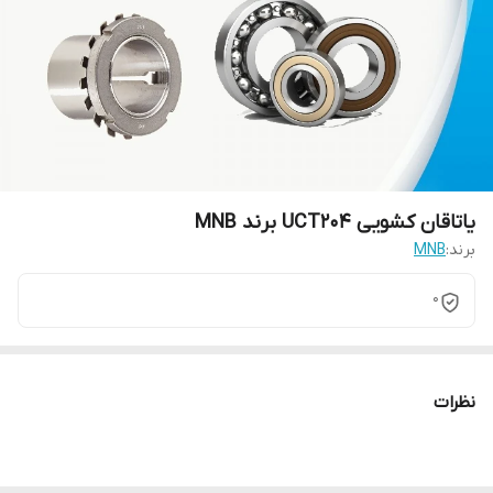
یاتاقان کشویی UCT204 برند MNB
برند:
MNB
0
نظرات